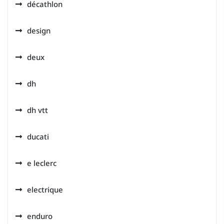
décathlon
design
deux
dh
dh vtt
ducati
e leclerc
electrique
enduro