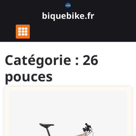
Skip
to
biquebike.fr
content
Catégorie :
26
pouces