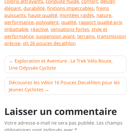
coloris attrayants
,
conduite fluide
,
confort
,
design
élégant
,
durabilité
,
finitions impeccables
,
freins
puissants
,
haute qualité
,
montées raides
,
nature
,
performance
,
polyvalent
,
qualité
,
rapport qualité-prix
imbattable
,
réactive
,
sensations fortes
,
style et
performance
,
suspension avant
,
terrains
,
transmission
précise
,
vtt 26 pouces decathlon
Navigation
Exploration et Aventure : Le Trek Vélo Route,
Une Odyssée Cycliste
de
l’article
Découvrez les Vélos 16 Pouces Decathlon pour les
Jeunes Cyclistes
Laisser un commentaire
Votre adresse e-mail ne sera pas publiée.
Les champs
obligatoires sont indiqués avec
*