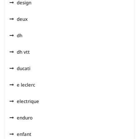
design
deux
dh
dh vtt
ducati
e leclerc
electrique
enduro
enfant