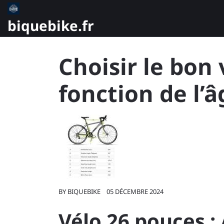
Skip
to
biquebike.fr
content
Choisir le bon
fonction de l’
BY
BIQUEBIKE
05 DÉCEMBRE 2024
Vélo 26 pouces :