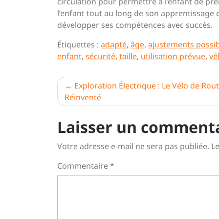
circulation pour permettre à l’enfant de pr
l’enfant tout au long de son apprentissage c
développer ses compétences avec succès.
Étiquettes :
adapté
,
âge
,
ajustements possib
enfant
,
sécurité
,
taille
,
utilisation prévue
,
vé
Navigation
Exploration Électrique : Le Vélo de Rou
Réinventé
de
l’article
Laisser un comment
Votre adresse e-mail ne sera pas publiée.
Le
Commentaire
*