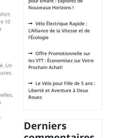
pour Enfant : Explorez de
Nouveaux Horizons !
nfort
re 10
Vélo Électrique Rapide :
r
L’Alliance de la Vitesse et de
l’Écologie
Offre Promotionnelle sur
les VTT : Économisez sur Votre
té. Un
Prochain Achat!
ouces.
Le Vélo pour Fille de 5 ans :
Liberté et Aventure à Deux
elles,
Roues
u
e
Derniers
commentaires