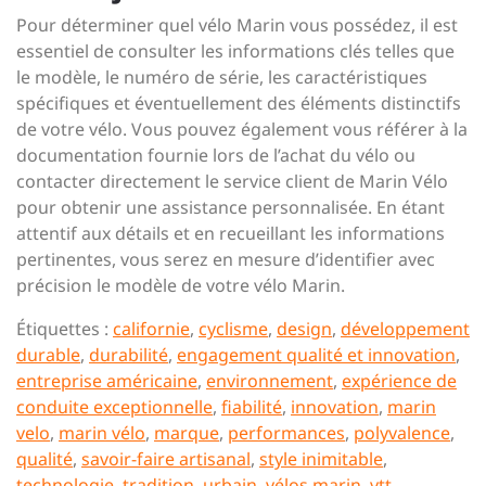
Pour déterminer quel vélo Marin vous possédez, il est
essentiel de consulter les informations clés telles que
le modèle, le numéro de série, les caractéristiques
spécifiques et éventuellement des éléments distinctifs
de votre vélo. Vous pouvez également vous référer à la
documentation fournie lors de l’achat du vélo ou
contacter directement le service client de Marin Vélo
pour obtenir une assistance personnalisée. En étant
attentif aux détails et en recueillant les informations
pertinentes, vous serez en mesure d’identifier avec
précision le modèle de votre vélo Marin.
Étiquettes :
californie
,
cyclisme
,
design
,
développement
durable
,
durabilité
,
engagement qualité et innovation
,
entreprise américaine
,
environnement
,
expérience de
conduite exceptionnelle
,
fiabilité
,
innovation
,
marin
velo
,
marin vélo
,
marque
,
performances
,
polyvalence
,
qualité
,
savoir-faire artisanal
,
style inimitable
,
technologie
,
tradition
,
urbain
,
vélos marin
,
vtt