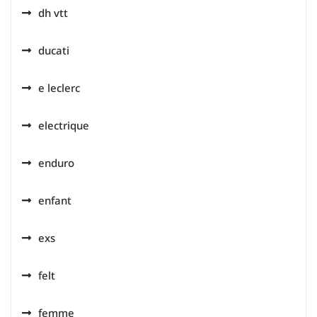
dh vtt
ducati
e leclerc
electrique
enduro
enfant
exs
felt
femme