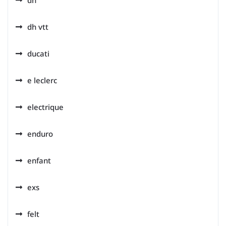
dh
dh vtt
ducati
e leclerc
electrique
enduro
enfant
exs
felt