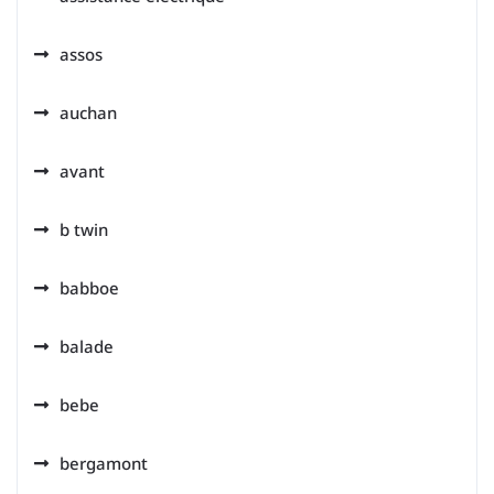
assos
auchan
avant
b twin
babboe
balade
bebe
bergamont