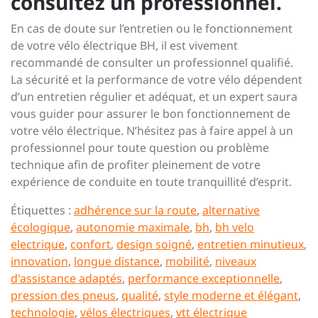
consultez un professionnel.
En cas de doute sur l’entretien ou le fonctionnement
de votre vélo électrique BH, il est vivement
recommandé de consulter un professionnel qualifié.
La sécurité et la performance de votre vélo dépendent
d’un entretien régulier et adéquat, et un expert saura
vous guider pour assurer le bon fonctionnement de
votre vélo électrique. N’hésitez pas à faire appel à un
professionnel pour toute question ou problème
technique afin de profiter pleinement de votre
expérience de conduite en toute tranquillité d’esprit.
Étiquettes :
adhérence sur la route
,
alternative
écologique
,
autonomie maximale
,
bh
,
bh velo
electrique
,
confort
,
design soigné
,
entretien minutieux
,
innovation
,
longue distance
,
mobilité
,
niveaux
d'assistance adaptés
,
performance exceptionnelle
,
pression des pneus
,
qualité
,
style moderne et élégant
,
technologie
,
vélos électriques
,
vtt électrique