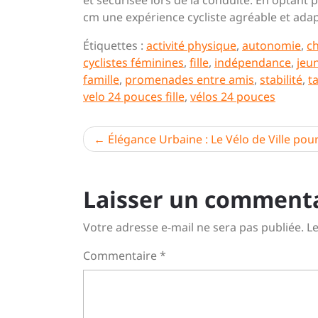
et sécurisée lors de la conduite. En optant
cm une expérience cycliste agréable et adapt
Étiquettes :
activité physique
,
autonomie
,
ch
cyclistes féminines
,
fille
,
indépendance
,
jeun
famille
,
promenades entre amis
,
stabilité
,
ta
velo 24 pouces fille
,
vélos 24 pouces
Navigation
Élégance Urbaine : Le Vélo de Ville po
de
l’article
Laisser un comment
Votre adresse e-mail ne sera pas publiée.
Le
Commentaire
*