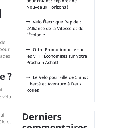
pour Enfant : Explorez de
Nouveaux Horizons !
l
Vélo Électrique Rapide :
L’Alliance de la Vitesse et de
l’Écologie
 de
 pour
Offre Promotionnelle sur
alades
les VTT : Économisez sur Votre
Prochain Achat!
e ?
Le Vélo pour Fille de 5 ans :
Liberté et Aventure à Deux
i
Roues
e vélo
Derniers
qui
élo et
commentaires