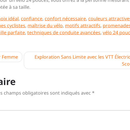
 pour un vélo 24 pouces, vous offrez à la personne mesurant
ée à sa taille.
oix idéal
,
confiance
,
confort nécessaire
,
couleurs attractive
es cyclistes
,
maîtrise du vélo
,
motifs attractifs
,
promenades
ille parfaite
,
techniques de conduite avancées
,
vélo 24 pou
ur Femme
Exploration Sans Limite avec les VTT Électr
Sco
aire
s champs obligatoires sont indiqués avec
*