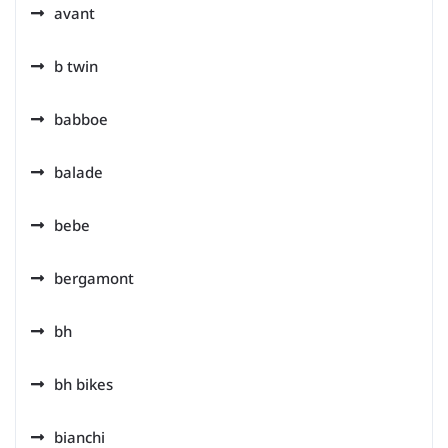
avant
b twin
babboe
balade
bebe
bergamont
bh
bh bikes
bianchi