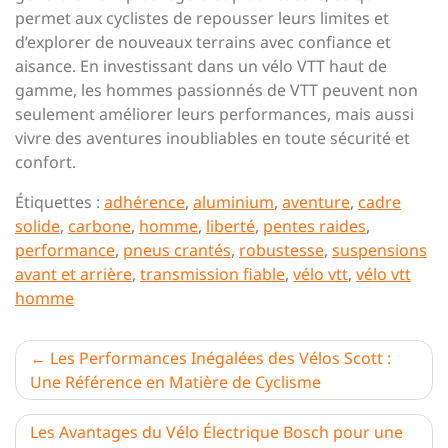
permet aux cyclistes de repousser leurs limites et
d’explorer de nouveaux terrains avec confiance et
aisance. En investissant dans un vélo VTT haut de
gamme, les hommes passionnés de VTT peuvent non
seulement améliorer leurs performances, mais aussi
vivre des aventures inoubliables en toute sécurité et
confort.
Étiquettes :
adhérence
,
aluminium
,
aventure
,
cadre
solide
,
carbone
,
homme
,
liberté
,
pentes raides
,
performance
,
pneus crantés
,
robustesse
,
suspensions
avant et arrière
,
transmission fiable
,
vélo vtt
,
vélo vtt
homme
Navigation
Les Performances Inégalées des Vélos Scott :
Une Référence en Matière de Cyclisme
de
l’article
Les Avantages du Vélo Électrique Bosch pour une