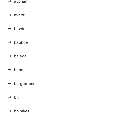
auchan
avant
b twin
babboe
balade
bebe
bergamont
bh
bh bikes