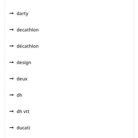
darty
decathlon
décathlon
design
deux
dh
dh vtt
ducati