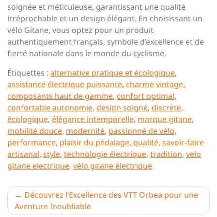
soignée et méticuleuse, garantissant une qualité
irréprochable et un design élégant. En choisissant un
vélo Gitane, vous optez pour un produit
authentiquement français, symbole d’excellence et de
fierté nationale dans le monde du cyclisme.
Étiquettes :
alternative pratique et écologique
,
assistance électrique puissante
,
charme vintage
,
composants haut de gamme
,
confort optimal
,
confortable autonomie
,
design soigné
,
discrète
,
écologique
,
élégance intemporelle
,
marque gitane
,
mobilité douce
,
modernité
,
passionné de vélo
,
performance
,
plaisir du pédalage
,
qualité
,
savoir-faire
artisanal
,
style
,
technologie électrique
,
tradition
,
velo
gitane electrique
,
vélo gitane électrique
Navigation
Découvrez l’Excellence des VTT Orbea pour une
Aventure Inoubliable
de