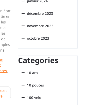
janvier 2024
on état
décembre 2023
rtie en
 les
novembre 2023
t la
 les
octobre 2023
l de
imples
ns.
Categories
be
t
ntes
,
10 ans
10 pouces
rse :
re
100 velo