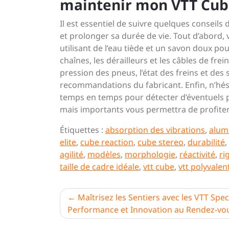
maintenir mon VTT Cube
Il est essentiel de suivre quelques conseils
et prolonger sa durée de vie. Tout d’abord, 
utilisant de l’eau tiède et un savon doux pou
chaînes, les dérailleurs et les câbles de f
pression des pneus, l’état des freins et des
recommandations du fabricant. Enfin, n’hési
temps en temps pour détecter d’éventuels pr
mais importants vous permettra de profiter
Étiquettes :
absorption des vibrations
,
alum
elite
,
cube reaction
,
cube stereo
,
durabilité
,
agilité
,
modèles
,
morphologie
,
réactivité
,
ri
taille de cadre idéale
,
vtt cube
,
vtt polyvalen
Navigation
Maîtrisez les Sentiers avec les VTT Speci
Performance et Innovation au Rendez-vo
de