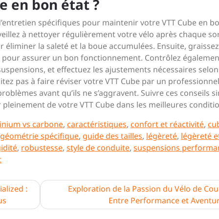
 en bon état ?
 d’entretien spécifiques pour maintenir votre VTT Cube en b
veillez à nettoyer régulièrement votre vélo après chaque so
r éliminer la saleté et la boue accumulées. Ensuite, graissez
rein pour assurer un bon fonctionnement. Contrôlez égalemen
 suspensions, et effectuez les ajustements nécessaires selon
tez pas à faire réviser votre VTT Cube par un professionne
oblèmes avant qu’ils ne s’aggravent. Suivre ces conseils s
 pleinement de votre VTT Cube dans les meilleures conditio
inium vs carbone
,
caractéristiques
,
confort et réactivité
,
cu
géométrie spécifique
,
guide des tailles
,
légèreté
,
légèreté e
gidité
,
robustesse
,
style de conduite
,
suspensions performa
t
alized :
Exploration de la Passion du Vélo de Cou
us
Entre Performance et Aventu