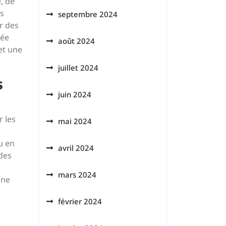
, de
es
septembre 2024
r des
tée
août 2024
et une
juillet 2024
s
juin 2024
 les
mai 2024
u en
avril 2024
des
mars 2024
une
février 2024
r