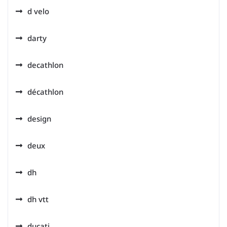
d velo
darty
decathlon
décathlon
design
deux
dh
dh vtt
ducati