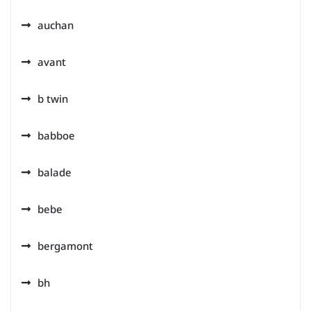
auchan
avant
b twin
babboe
balade
bebe
bergamont
bh