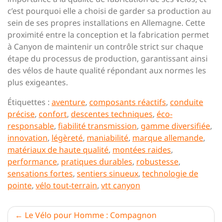
c’est pourquoi elle a choisi de garder sa production au
sein de ses propres installations en Allemagne. Cette
proximité entre la conception et la fabrication permet
à Canyon de maintenir un contrôle strict sur chaque
étape du processus de production, garantissant ainsi
des vélos de haute qualité répondant aux normes les
plus exigeantes.
Étiquettes :
aventure
,
composants réactifs
,
conduite
précise
,
confort
,
descentes techniques
,
éco-
responsable
,
fiabilité transmission
,
gamme diversifiée
,
innovation
,
légèreté
,
maniabilité
,
marque allemande
,
matériaux de haute qualité
,
montées raides
,
performance
,
pratiques durables
,
robustesse
,
sensations fortes
,
sentiers sinueux
,
technologie de
pointe
,
vélo tout-terrain
,
vtt canyon
Navigation
Le Vélo pour Homme : Compagnon