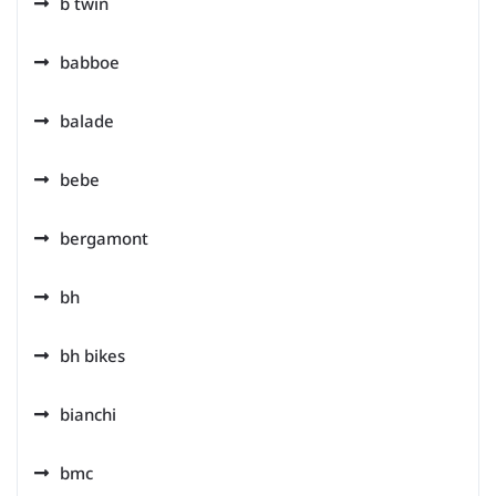
b twin
babboe
balade
bebe
bergamont
bh
bh bikes
bianchi
bmc