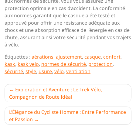
aux normes de sécurité, vous vous assurez une
protection optimale en cas d’accident. La conformité
aux normes garantit que le casque a été testé et
approuvé pour offrir une résistance adéquate aux
chocs et une absorption efficace de l’énergie en cas de
chute, assurant ainsi votre sécurité pendant vos trajets
à vélo.
Étiquettes :
aérations
,
ajustement
,
casque
,
confort
,
kask
,
kask velo
,
normes de sécurité
,
protection
,
sécurité
,
style
,
usure
,
vélo
,
ventilation
Navigation
Exploration et Aventure : Le Trek Vélo,
Compagnon de Route Idéal
de
l’article
L’Élégance du Cycliste Homme : Entre Performance
et Passion