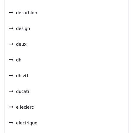
décathlon
design
deux
dh
dh vtt
ducati
e leclerc
electrique