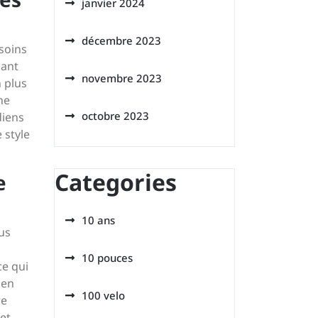
janvier 2024
décembre 2023
soins
nant
novembre 2023
n plus
ne
octobre 2023
diens
 style
Categories
e
10 ans
ous
10 pouces
ce qui
 en
100 velo
re
et