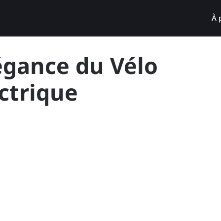
À 
égance du Vélo
ctrique