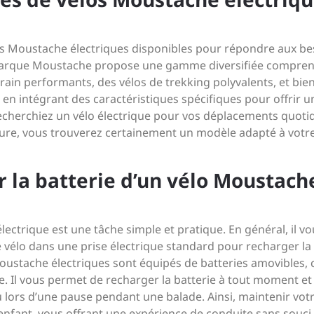
élos Moustache électriques disponibles pour répondre aux be
a marque Moustache propose une gamme diversifiée compre
rain performants, des vélos de trekking polyvalents, et bie
en intégrant des caractéristiques spécifiques pour offrir u
echerchiez un vélo électrique pour vos déplacements quoti
ture, vous trouverez certainement un modèle adapté à votre
er la batterie d’un vélo Moustach
ectrique est une tâche simple et pratique. En général, il v
le vélo dans une prise électrique standard pour recharger la
oustache électriques sont équipés de batteries amovibles, 
ge. Il vous permet de recharger la batterie à tout moment et
 ou lors d’une pause pendant une balade. Ainsi, maintenir vot
’enfant, vous offrant une expérience de conduite sans souci 