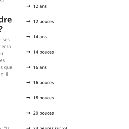
12 ans
ndre
12 pouces
?
14 ans
rises
rer la
14 pouces
du
les
ls que
16 ans
, il
16 pouces
18 pouces
20 pouces
s. En
24 heures sur 24