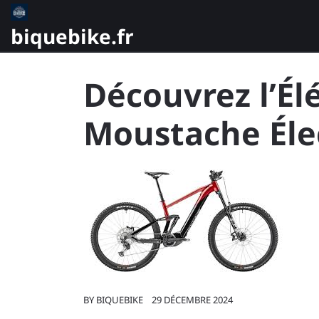
Skip
to
biquebike.fr
content
Découvrez l’Él
Moustache Éle
BY
BIQUEBIKE
29 DÉCEMBRE 2024