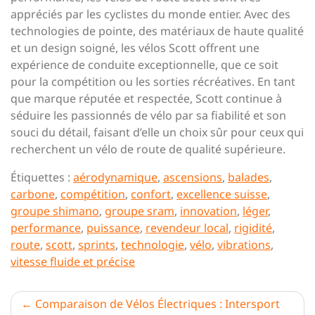
appréciés par les cyclistes du monde entier. Avec des
technologies de pointe, des matériaux de haute qualité
et un design soigné, les vélos Scott offrent une
expérience de conduite exceptionnelle, que ce soit
pour la compétition ou les sorties récréatives. En tant
que marque réputée et respectée, Scott continue à
séduire les passionnés de vélo par sa fiabilité et son
souci du détail, faisant d’elle un choix sûr pour ceux qui
recherchent un vélo de route de qualité supérieure.
Étiquettes :
aérodynamique
,
ascensions
,
balades
,
carbone
,
compétition
,
confort
,
excellence suisse
,
groupe shimano
,
groupe sram
,
innovation
,
léger
,
performance
,
puissance
,
revendeur local
,
rigidité
,
route
,
scott
,
sprints
,
technologie
,
vélo
,
vibrations
,
vitesse fluide et précise
Navigation
Comparaison de Vélos Électriques : Intersport