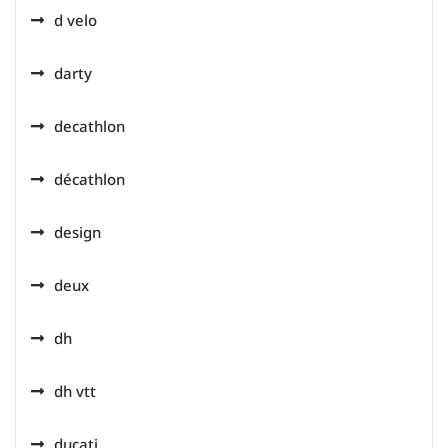
d velo
darty
decathlon
décathlon
design
deux
dh
dh vtt
ducati