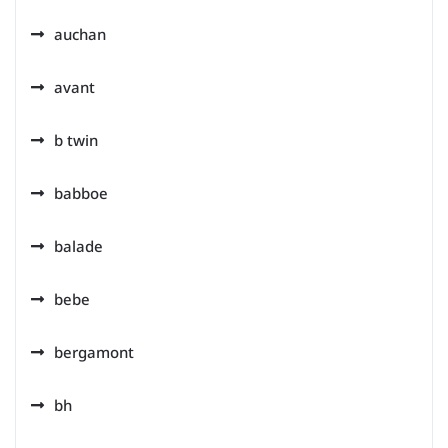
auchan
avant
b twin
babboe
balade
bebe
bergamont
bh