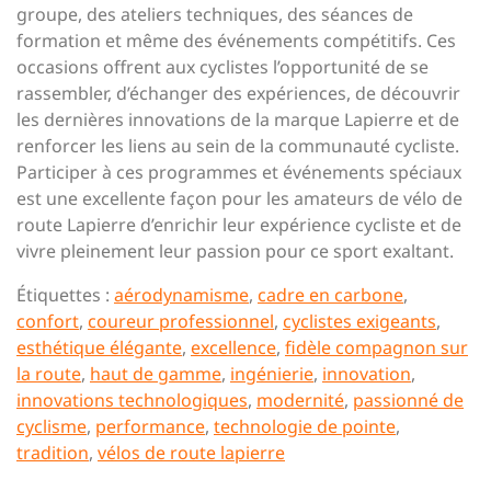
groupe, des ateliers techniques, des séances de
formation et même des événements compétitifs. Ces
occasions offrent aux cyclistes l’opportunité de se
rassembler, d’échanger des expériences, de découvrir
les dernières innovations de la marque Lapierre et de
renforcer les liens au sein de la communauté cycliste.
Participer à ces programmes et événements spéciaux
est une excellente façon pour les amateurs de vélo de
route Lapierre d’enrichir leur expérience cycliste et de
vivre pleinement leur passion pour ce sport exaltant.
Étiquettes :
aérodynamisme
,
cadre en carbone
,
confort
,
coureur professionnel
,
cyclistes exigeants
,
esthétique élégante
,
excellence
,
fidèle compagnon sur
la route
,
haut de gamme
,
ingénierie
,
innovation
,
innovations technologiques
,
modernité
,
passionné de
cyclisme
,
performance
,
technologie de pointe
,
tradition
,
vélos de route lapierre