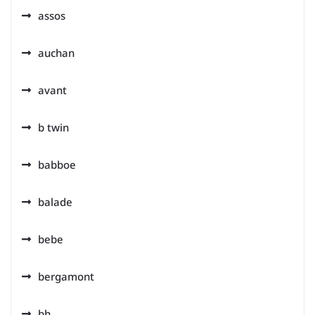
assos
auchan
avant
b twin
babboe
balade
bebe
bergamont
bh