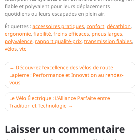
fiable et polyvalent pour leurs déplacements
quotidiens ou leurs escapades en plein air.
Étiquettes :
accessoires pratiques
,
confort
,
décathlon
,
ergonomie
,
fiabilité
,
freins efficaces
,
pneus larges
,
polyvalence
,
rapport qualité-prix
,
transmission fiables
,
vélos
,
vtc
Navigation
Découvrez l’excellence des vélos de route
Lapierre : Performance et Innovation au rendez-
de
vous
l’article
Le Vélo Électrique : L’Alliance Parfaite entre
Tradition et Technologie
Laisser un commentaire