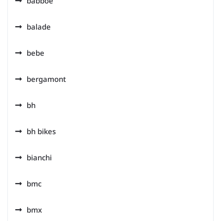
babboe
balade
bebe
bergamont
bh
bh bikes
bianchi
bmc
bmx