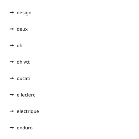
design
deux
dh
dh vtt
ducati
e leclerc
electrique
enduro