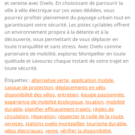
et sereine avec Ovelo. En choisissant de parcourir la
ville à vélo électrique sur ces voies dédiées, vous
pourrez profiter pleinement du paysage urbain tout en
garantissant votre sécurité. Les pistes cyclables offrent
un environnement propice à la détente et à la
découverte, vous permettant de vous déplacer en
toute tranquillité et sans stress. Avec Ovelo comme
partenaire de mobilité, explorez Montpellier en toute
quiétude et savourez chaque instant de votre trajet en
toute sécurité.
Étiquettes :
alternative verte
,
application mobile
,
casque de protection
,
déplacements en vélo
,
disponibilité des vélos
,
entretien
,
équipe passionnée
,
expérience de mobilité écologique
,
location
,
mobilité
durable
,
planifier efficacement trajets
,
règles de
circulation
,
réparation
,
respecter le code de la route
,
services
,
stations ovelo montpellier
,
tourisme durable
,
vélos électriques
,
vente
,
vérifier la disponibilité
,