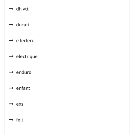
dh vtt
ducati
e leclerc
electrique
enduro
enfant
exs
felt