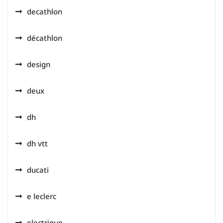
decathlon
décathlon
design
deux
dh
dh vtt
ducati
e leclerc
electrique