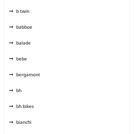
b twin
babboe
balade
bebe
bergamont
bh
bh bikes
bianchi