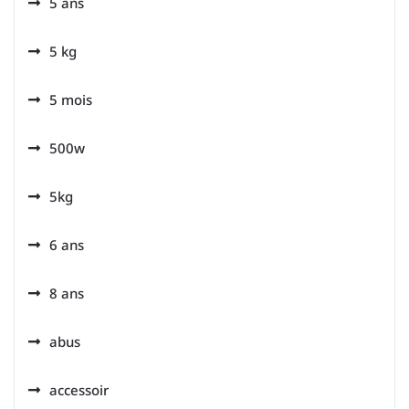
5 ans
5 kg
5 mois
500w
5kg
6 ans
8 ans
abus
accessoir