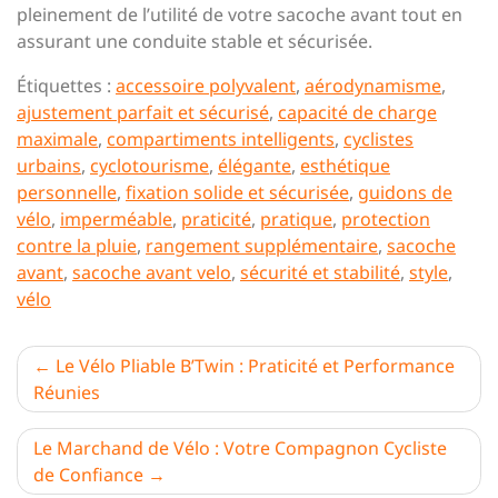
pleinement de l’utilité de votre sacoche avant tout en
assurant une conduite stable et sécurisée.
Étiquettes :
accessoire polyvalent
,
aérodynamisme
,
ajustement parfait et sécurisé
,
capacité de charge
maximale
,
compartiments intelligents
,
cyclistes
urbains
,
cyclotourisme
,
élégante
,
esthétique
personnelle
,
fixation solide et sécurisée
,
guidons de
vélo
,
imperméable
,
praticité
,
pratique
,
protection
contre la pluie
,
rangement supplémentaire
,
sacoche
avant
,
sacoche avant velo
,
sécurité et stabilité
,
style
,
vélo
Navigation
Le Vélo Pliable B’Twin : Praticité et Performance
Réunies
de
l’article
Le Marchand de Vélo : Votre Compagnon Cycliste
de Confiance