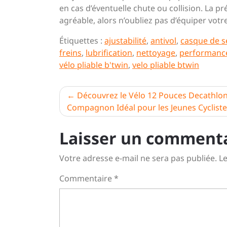
en cas d’éventuelle chute ou collision. La p
agréable, alors n’oubliez pas d’équiper vot
Étiquettes :
ajustabilité
,
antivol
,
casque de s
freins
,
lubrification
,
nettoyage
,
performanc
vélo pliable b'twin
,
velo pliable btwin
Navigation
Découvrez le Vélo 12 Pouces Decathlon 
Compagnon Idéal pour les Jeunes Cyclist
de
l’article
Laisser un comment
Votre adresse e-mail ne sera pas publiée.
Le
Commentaire
*