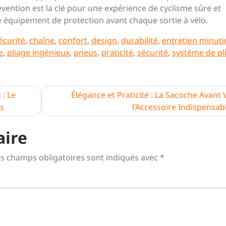
révention est la clé pour une expérience de cyclisme sûre et
re équipement de protection avant chaque sortie à vélo.
écurité
,
chaîne
,
confort
,
design
,
durabilité
,
entretien minuti
e
,
pliage ingénieux
,
pneus
,
praticité
,
sécurité
,
système de pl
: Le
Élégance et Praticité : La Sacoche Avant 
es
l’Accessoire Indispensab
aire
s champs obligatoires sont indiqués avec
*