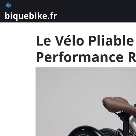
Skip
to
biquebike.fr
content
Le Vélo Pliable
Performance R