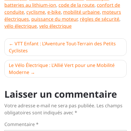
batteries au lithium-ion
,
code de la route
,
confort de
conduite
,
cyclisme
,
e-bike
,
mobilité urbaine
,
moteurs
électriques
,
puissance du moteur
,
règles de sécurité
,
vélo électrique
,
velo électrique
Navigation
VTT Enfant : L’Aventure Tout-Terrain des Petits
Cyclistes
de
l’article
Le Vélo Électrique : L’Allié Vert pour une Mobilité
Moderne
Laisser un commentaire
Votre adresse e-mail ne sera pas publiée.
Les champs
obligatoires sont indiqués avec
*
Commentaire
*