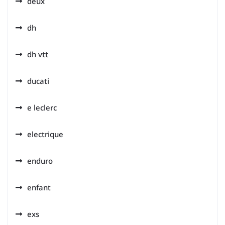
deux
dh
dh vtt
ducati
e leclerc
electrique
enduro
enfant
exs