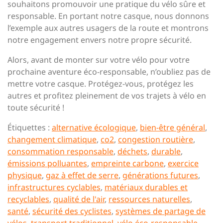
souhaitons promouvoir une pratique du vélo sûre et
responsable. En portant notre casque, nous donnons
l’exemple aux autres usagers de la route et montrons
notre engagement envers notre propre sécurité.
Alors, avant de monter sur votre vélo pour votre
prochaine aventure éco-responsable, n’oubliez pas de
mettre votre casque. Protégez-vous, protégez les
autres et profitez pleinement de vos trajets à vélo en
toute sécurité !
Étiquettes :
alternative écologique
,
bien-être général
,
changement climatique
,
co2
,
congestion routière
,
consommation responsable
,
déchets
,
durable
,
émissions polluantes
,
empreinte carbone
,
exercice
physique
,
gaz à effet de serre
,
générations futures
,
infrastructures cyclables
,
matériaux durables et
recyclables
,
qualité de l'air
,
ressources naturelles
,
santé
,
sécurité des cyclistes
,
systèmes de partage de