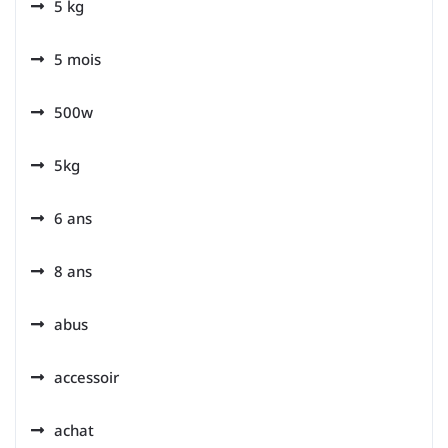
5 kg
5 mois
500w
5kg
6 ans
8 ans
abus
accessoir
achat