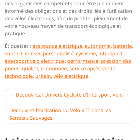
des organismes compétents pour être pleinement
informé des obligations et des droits liés à l’utilisation
des vélos électriques, afin de profiter pleinement de
votre nouveau moyen de transport écologique et
pratique.
Étiquettes :
assistance électrique
,
autonomie
,
batterie
,
confort
,
conseil personnalisé
,
cyclisme
,
intersport
,
intersport velo electrique
,
performance
,
pression des
pneus
,
qualité
,
randonnée
,
service après-vente
,
technologie
,
urbain
,
vélo électrique
Navigation
Découvrez l’Univers Cycliste d’Intersport Vélo
de
Découvrez l’Excitation du Vélo VTT dans les
l’article
Sentiers Sauvages