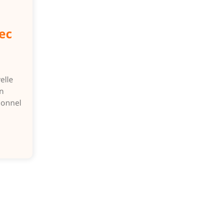
ec
elle
n
ionnel