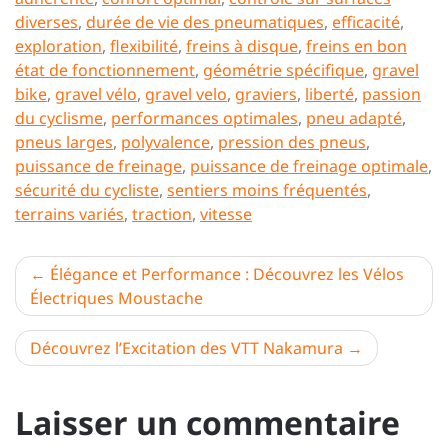
diverses
,
durée de vie des pneumatiques
,
efficacité
,
exploration
,
flexibilité
,
freins à disque
,
freins en bon
état de fonctionnement
,
géométrie spécifique
,
gravel
bike
,
gravel vélo
,
gravel velo
,
graviers
,
liberté
,
passion
du cyclisme
,
performances optimales
,
pneu adapté
,
pneus larges
,
polyvalence
,
pression des pneus
,
puissance de freinage
,
puissance de freinage optimale
,
sécurité du cycliste
,
sentiers moins fréquentés
,
terrains variés
,
traction
,
vitesse
Navigation
Élégance et Performance : Découvrez les Vélos
Électriques Moustache
de
l’article
Découvrez l’Excitation des VTT Nakamura
Laisser un commentaire