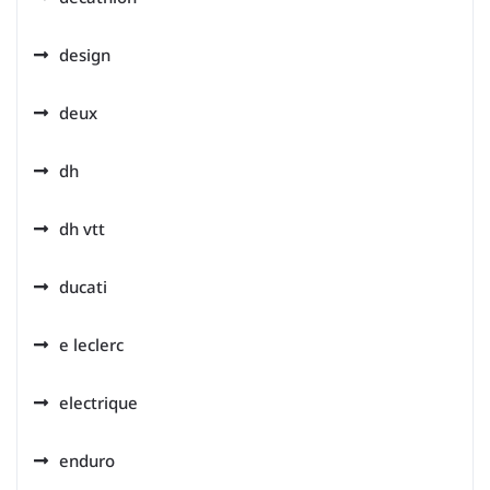
design
deux
dh
dh vtt
ducati
e leclerc
electrique
enduro