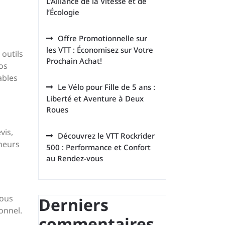
L’Alliance de la Vitesse et de
l’Écologie
Offre Promotionnelle sur
les VTT : Économisez sur Votre
 outils
Prochain Achat!
os
ables
Le Vélo pour Fille de 5 ans :
Liberté et Aventure à Deux
Roues
vis,
Découvrez le VTT Rockrider
ineurs
500 : Performance et Confort
au Rendez-vous
vous
Derniers
onnel.
commentaires