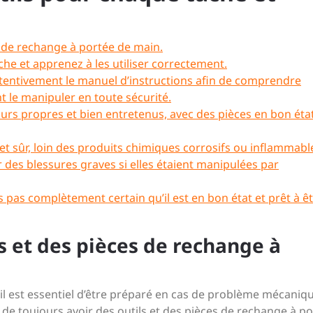
s de rechange à portée de main.
che et apprenez à les utiliser correctement.
 attentivement le manuel d’instructions afin de comprendre
 le manipuler en toute sécurité.
urs propres et bien entretenus, avec des pièces en bon éta
et sûr, loin des produits chimiques corrosifs ou inflammabl
es blessures graves si elles étaient manipulées par
es pas complètement certain qu’il est en bon état et prêt à ê
ls et des pièces de rechange à
 il est essentiel d’être préparé en cas de problème mécaniq
de toujours avoir des outils et des pièces de rechange à p