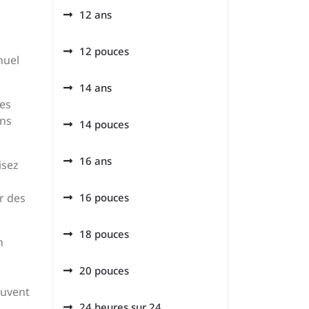
12 ans
12 pouces
nuel
14 ans
Ces
ans
14 pouces
16 ans
isez
er des
16 pouces
18 pouces
n
20 pouces
euvent
24 heures sur 24