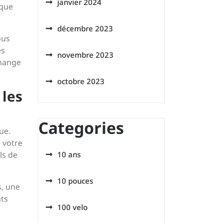
janvier 2024
 que
décembre 2023
ous
es
novembre 2023
change
octobre 2023
 les
Categories
ue.
 votre
ls de
10 ans
10 pouces
s, une
nts
100 velo