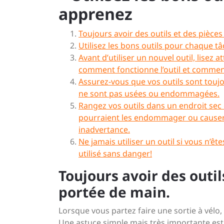
apprenez
Toujours avoir des outils et des pièce
Utilisez les bons outils pour chaque tâ
Avant d’utiliser un nouvel outil, lisez
comment fonctionne l’outil et comment
Assurez-vous que vos outils sont toujo
ne sont pas usées ou endommagées.
Rangez vos outils dans un endroit sec 
pourraient les endommager ou causer d
inadvertance.
Ne jamais utiliser un outil si vous n’êt
utilisé sans danger!
Toujours avoir des outi
portée de main.
Lorsque vous partez faire une sortie à vélo,
Une astuce simple mais très importante est 