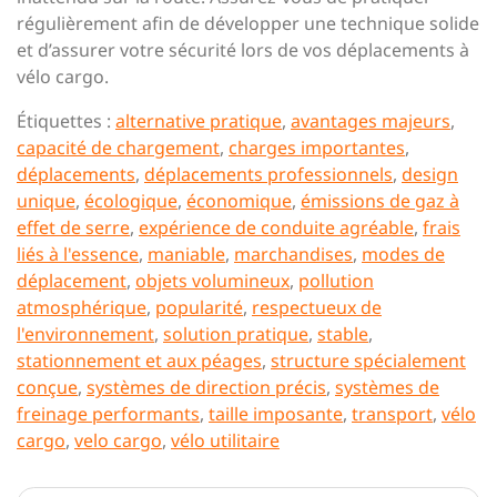
régulièrement afin de développer une technique solide
et d’assurer votre sécurité lors de vos déplacements à
vélo cargo.
Étiquettes :
alternative pratique
,
avantages majeurs
,
capacité de chargement
,
charges importantes
,
déplacements
,
déplacements professionnels
,
design
unique
,
écologique
,
économique
,
émissions de gaz à
effet de serre
,
expérience de conduite agréable
,
frais
liés à l'essence
,
maniable
,
marchandises
,
modes de
déplacement
,
objets volumineux
,
pollution
atmosphérique
,
popularité
,
respectueux de
l'environnement
,
solution pratique
,
stable
,
stationnement et aux péages
,
structure spécialement
conçue
,
systèmes de direction précis
,
systèmes de
freinage performants
,
taille imposante
,
transport
,
vélo
cargo
,
velo cargo
,
vélo utilitaire