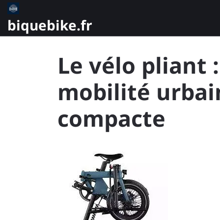
Skip
to
biquebike.fr
content
Le vélo pliant 
mobilité urbai
compacte