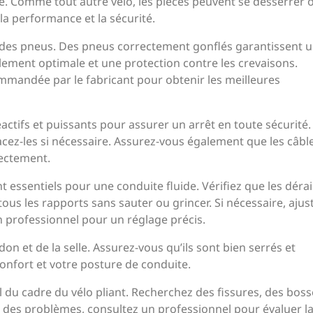
e. Comme tout autre vélo, les pièces peuvent se desserrer 
 la performance et la sécurité.
on des pneus. Des pneus correctement gonflés garantissent 
lement optimale et une protection contre les crevaisons.
mmandée par le fabricant pour obtenir les meilleures
 réactifs et puissants pour assurer un arrêt en toute sécurité.
lacez-les si nécessaire. Assurez-vous également que les câbl
rectement.
 essentiels pour une conduite fluide. Vérifiez que les dérai
us les rapports sans sauter ou grincer. Si nécessaire, ajust
n professionnel pour un réglage précis.
don et de la selle. Assurez-vous qu’ils sont bien serrés et
confort et votre posture de conduite.
l du cadre du vélo pliant. Recherchez des fissures, des bos
des problèmes, consultez un professionnel pour évaluer l