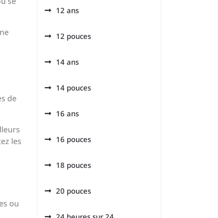
ou se
12 ans
une
12 pouces
14 ans
14 pouces
es de
16 ans
lleurs
16 pouces
ez les
18 pouces
20 pouces
ses ou
a
24 heures sur 24