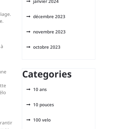
janvier 2024
iage.
décembre 2023
e.
novembre 2023
 à
octobre 2023
Categories
une
tte
10 ans
élo
10 pouces
100 velo
rantir