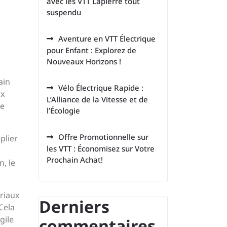
avec les VTT Lapierre tout
suspendu
Aventure en VTT Électrique
pour Enfant : Explorez de
Nouveaux Horizons !
ain
Vélo Électrique Rapide :
ux
L’Alliance de la Vitesse et de
ne
l’Écologie
Offre Promotionnelle sur
plier
les VTT : Économisez sur Votre
Prochain Achat!
, le
ériaux
Derniers
Cela
gile
commentaires