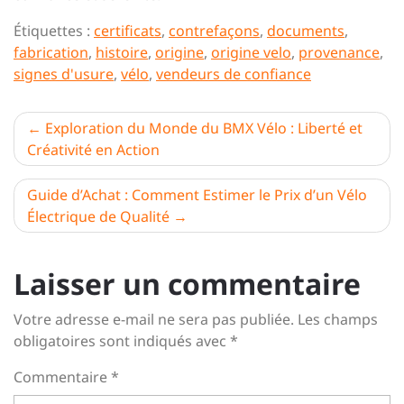
Étiquettes :
certificats
,
contrefaçons
,
documents
,
fabrication
,
histoire
,
origine
,
origine velo
,
provenance
,
signes d'usure
,
vélo
,
vendeurs de confiance
Navigation
Exploration du Monde du BMX Vélo : Liberté et
Créativité en Action
de
l’article
Guide d’Achat : Comment Estimer le Prix d’un Vélo
Électrique de Qualité
Laisser un commentaire
Votre adresse e-mail ne sera pas publiée.
Les champs
obligatoires sont indiqués avec
*
Commentaire
*