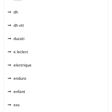
dh
dh vtt
ducati
e leclerc
electrique
enduro
enfant
exs