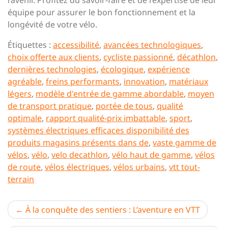
l’avenir. Profitez du savoir-faire et de l’expertise de leur
équipe pour assurer le bon fonctionnement et la
longévité de votre vélo.
Étiquettes :
accessibilité
,
avancées technologiques
,
choix offerte aux clients
,
cycliste passionné
,
décathlon
,
dernières technologies
,
écologique
,
expérience
agréable
,
freins performants
,
innovation
,
matériaux
légers
,
modèle d'entrée de gamme abordable
,
moyen
de transport pratique
,
portée de tous
,
qualité
optimale
,
rapport qualité-prix imbattable
,
sport
,
systèmes électriques efficaces disponibilité des
produits magasins présents dans de
,
vaste gamme de
vélos
,
vélo
,
velo decathlon
,
vélo haut de gamme
,
vélos
de route
,
vélos électriques
,
vélos urbains
,
vtt tout-
terrain
Navigation
À la conquête des sentiers : L’aventure en VTT