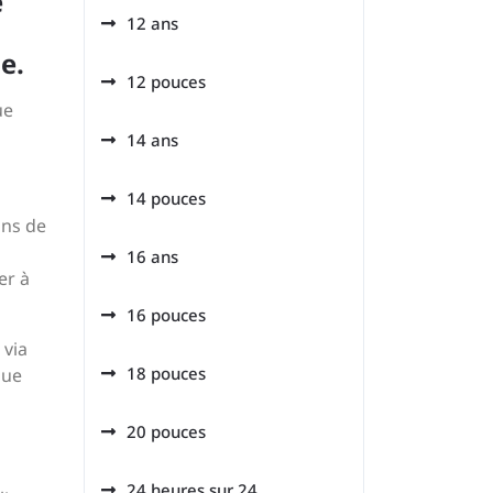
e
12 ans
e.
12 pouces
ue
14 ans
14 pouces
ans de
16 ans
er à
16 pouces
 via
18 pouces
que
20 pouces
24 heures sur 24