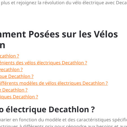
z plus et rejoignez la révolution du vélo électrique avec Dec
ment Posées sur les Vélos
on
ecathlon ?
énients des vélos électriques Decathlon ?
Decathlon ?
ique Decathlon ?
différents modèles de vélos électriques Decathlon ?
e Decathlon ?
triques Decathlon ?
lo électrique Decathlon ?
varier en fonction du modèle et des caractéristiques spécif
riques à différents prix pour répondre aux besoins et au