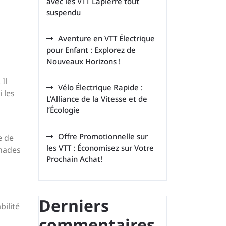
avec les VTT Lapierre tout
suspendu
Aventure en VTT Électrique
pour Enfant : Explorez de
Nouveaux Horizons !
Il
Vélo Électrique Rapide :
 les
L’Alliance de la Vitesse et de
l’Écologie
Offre Promotionnelle sur
e de
les VTT : Économisez sur Votre
enades
Prochain Achat!
Derniers
bilité
commentaires