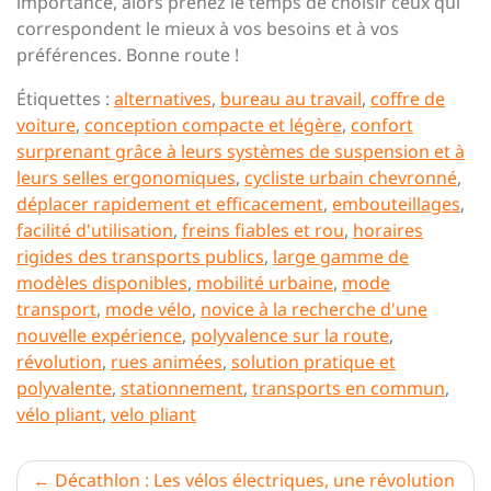
importance, alors prenez le temps de choisir ceux qui
correspondent le mieux à vos besoins et à vos
préférences. Bonne route !
Étiquettes :
alternatives
,
bureau au travail
,
coffre de
voiture
,
conception compacte et légère
,
confort
surprenant grâce à leurs systèmes de suspension et à
leurs selles ergonomiques
,
cycliste urbain chevronné
,
déplacer rapidement et efficacement
,
embouteillages
,
facilité d'utilisation
,
freins fiables et rou
,
horaires
rigides des transports publics
,
large gamme de
modèles disponibles
,
mobilité urbaine
,
mode
transport
,
mode vélo
,
novice à la recherche d'une
nouvelle expérience
,
polyvalence sur la route
,
révolution
,
rues animées
,
solution pratique et
polyvalente
,
stationnement
,
transports en commun
,
vélo pliant
,
velo pliant
Navigation
Décathlon : Les vélos électriques, une révolution