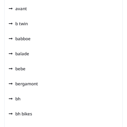
avant
b twin
babboe
balade
bebe
bergamont
bh
bh bikes