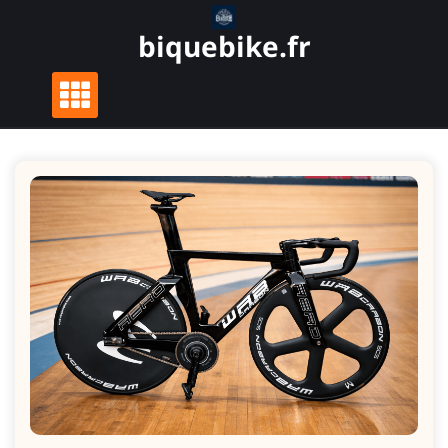
Skip
to
biquebike.fr
content