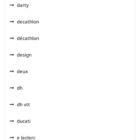
darty
decathlon
décathlon
design
deux
dh
dh vtt
ducati
e leclerc