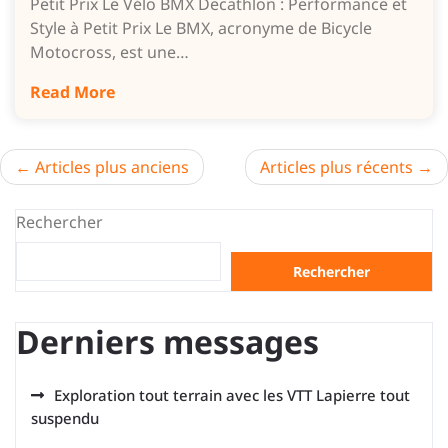
Petit Prix Le Vélo BMX Decathlon : Performance et
Style à Petit Prix Le BMX, acronyme de Bicycle
Motocross, est une…
Read More
Navigation
Articles plus anciens
Articles plus récents
des
Rechercher
articles
Rechercher
Derniers messages
Exploration tout terrain avec les VTT Lapierre tout
suspendu