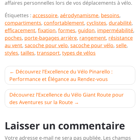
affaires personnelles lors de vos déplacements à vélo.
Étiquettes :
accessoire
,
aérodynamisme
,
besoins
,
compartiments
,
confortablement
,
cyclistes
,
durabilité
,
efficacement
,
fixation
,
formes
,
guidon
,
imperméabilité
,
poches
,
porte-bagages arrière
,
rangement
,
résistance
au vent
,
sacoche pour velo
,
sacoche pour vélo
,
selle
,
styles
,
tailles
,
transport
,
types de vélos
Navigation
Découvrez l’Excellence du Vélo Pinarello :
Performance et Élégance au Rendez-vous
de
l’article
Découvrez l’Excellence du Vélo Giant Route pour
des Aventures sur la Route
Laisser un commentaire
Votre adresse e-mail ne sera pas publiée.
Les champs