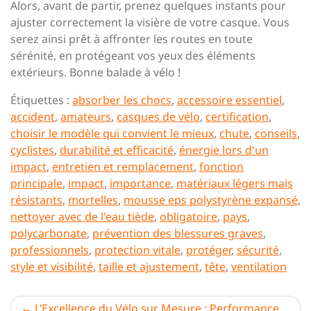
Alors, avant de partir, prenez quelques instants pour
ajuster correctement la visière de votre casque. Vous
serez ainsi prêt à affronter les routes en toute
sérénité, en protégeant vos yeux des éléments
extérieurs. Bonne balade à vélo !
Étiquettes :
absorber les chocs
,
accessoire essentiel
,
accident
,
amateurs
,
casques de vélo
,
certification
,
choisir le modèle qui convient le mieux
,
chute
,
conseils
,
cyclistes
,
durabilité et efficacité
,
énergie lors d'un
impact
,
entretien et remplacement
,
fonction
principale
,
impact
,
importance
,
matériaux légers mais
résistants
,
mortelles
,
mousse eps polystyrène expansé
,
nettoyer avec de l'eau tiède
,
obligatoire
,
pays
,
polycarbonate
,
prévention des blessures graves
,
professionnels
,
protection vitale
,
protéger
,
sécurité
,
style et visibilité
,
taille et ajustement
,
tête
,
ventilation
Navigation
L’Excellence du Vélo sur Mesure : Performance