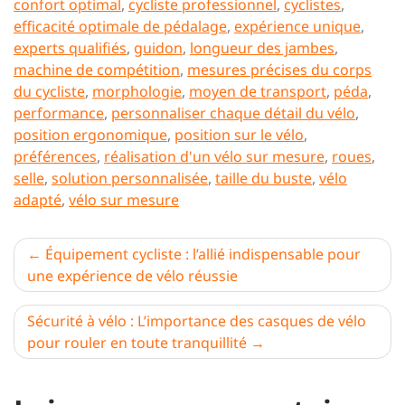
confort optimal
,
cycliste professionnel
,
cyclistes
,
efficacité optimale de pédalage
,
expérience unique
,
experts qualifiés
,
guidon
,
longueur des jambes
,
machine de compétition
,
mesures précises du corps
du cycliste
,
morphologie
,
moyen de transport
,
péda
,
performance
,
personnaliser chaque détail du vélo
,
position ergonomique
,
position sur le vélo
,
préférences
,
réalisation d'un vélo sur mesure
,
roues
,
selle
,
solution personnalisée
,
taille du buste
,
vélo
adapté
,
vélo sur mesure
Navigation
Équipement cycliste : l’allié indispensable pour
une expérience de vélo réussie
de
l’article
Sécurité à vélo : L’importance des casques de vélo
pour rouler en toute tranquillité