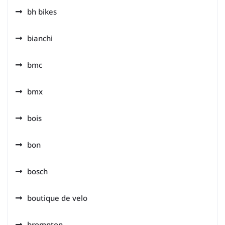
bh bikes
bianchi
bmc
bmx
bois
bon
bosch
boutique de velo
brompton