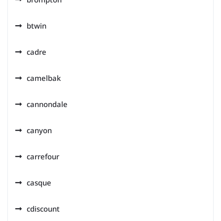
btwin
cadre
camelbak
cannondale
canyon
carrefour
casque
cdiscount