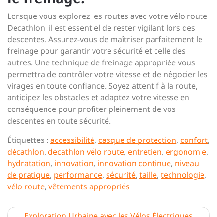
Lorsque vous explorez les routes avec votre vélo route
Decathlon, il est essentiel de rester vigilant lors des
descentes. Assurez-vous de maîtriser parfaitement le
freinage pour garantir votre sécurité et celle des
autres. Une technique de freinage appropriée vous
permettra de contrôler votre vitesse et de négocier les
virages en toute confiance. Soyez attentif à la route,
anticipez les obstacles et adaptez votre vitesse en
conséquence pour profiter pleinement de vos
descentes en toute sécurité.
Étiquettes :
accessibilité
,
casque de protection
,
confort
,
décathlon
,
decathlon vélo route
,
entretien
,
ergonomie
,
hydratation
,
innovation
,
innovation continue
,
niveau
de pratique
,
performance
,
sécurité
,
taille
,
technologie
,
vélo route
,
vêtements appropriés
Navigation
Exploration Urbaine avec les Vélos Électriques