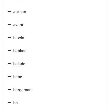
auchan
avant
b twin
babboe
balade
bebe
bergamont
bh