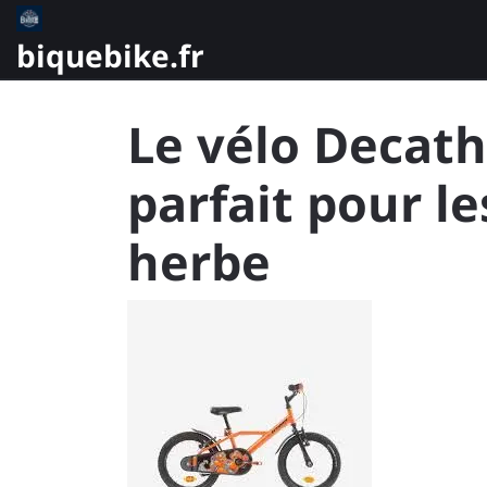
Skip
to
biquebike.fr
content
Le vélo Decathl
parfait pour le
herbe