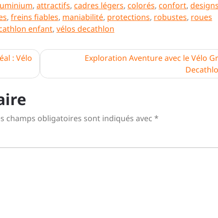
luminium
,
attractifs
,
cadres légers
,
colorés
,
confort
,
design
es
,
freins fiables
,
maniabilité
,
protections
,
robustes
,
roues
cathlon enfant
,
vélos decathlon
al : Vélo
Exploration Aventure avec le Vélo G
Decathl
aire
s champs obligatoires sont indiqués avec
*