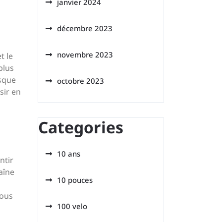
janvier 2024
décembre 2023
novembre 2023
t le
plus
asque
octobre 2023
sir en
Categories
10 ans
ntir
haîne
10 pouces
vous
100 velo