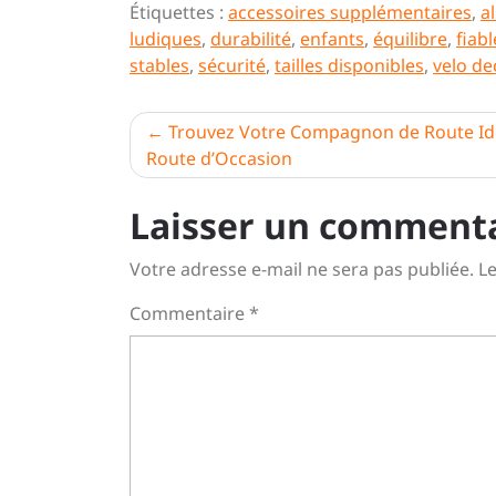
Étiquettes :
accessoires supplémentaires
,
a
ludiques
,
durabilité
,
enfants
,
équilibre
,
fiabl
stables
,
sécurité
,
tailles disponibles
,
velo de
Navigation
Trouvez Votre Compagnon de Route Idé
Route d’Occasion
de
l’article
Laisser un comment
Votre adresse e-mail ne sera pas publiée.
Le
Commentaire
*