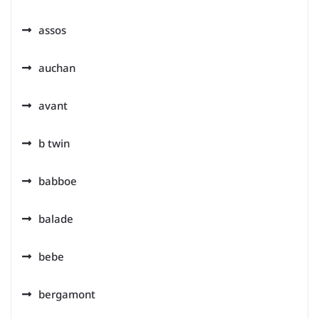
assos
auchan
avant
b twin
babboe
balade
bebe
bergamont