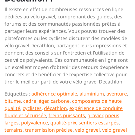
Il existe en effet de nombreuses ressources en ligne
dédiées au vélo gravel, comprenant des guides, des
forums et des communautés passionnées prêtes à
partager leurs expériences. Vous pouvez trouver des
plateformes où les cyclistes discutent des modèles de
vélo gravel Decathlon, partagent leurs impressions et
donnent des conseils sur l’entretien et l’utilisation de
ces vélos polyvalents. Ces communautés en ligne sont
un excellent moyen d’obtenir des retours d’expérience
concrets et de bénéficier de l’expertise collective pour
tirer le meilleur parti de votre vélo gravel Decathlon.
Étiquettes :
adhérence optimale
,
aluminium
,
aventure
,
bitume
,
cadre léger
,
carbone
,
composants de haute
qualité
,
cyclistes
,
décathlon
,
expérience de conduite
fluide et sécurisée
,
freins puissants
,
gravier
,
pneus
larges
,
polyvalence
,
qualité-prix
,
sentiers escarpés
,
terrains
,
transmission précise
,
vélo gravel
,
velo gravel