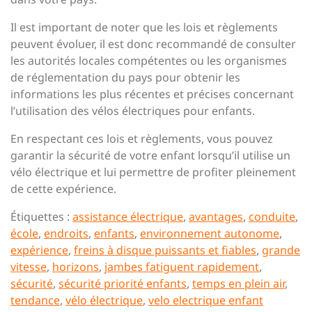
Il est important de noter que les lois et règlements
peuvent évoluer, il est donc recommandé de consulter
les autorités locales compétentes ou les organismes
de réglementation du pays pour obtenir les
informations les plus récentes et précises concernant
l’utilisation des vélos électriques pour enfants.
En respectant ces lois et règlements, vous pouvez
garantir la sécurité de votre enfant lorsqu’il utilise un
vélo électrique et lui permettre de profiter pleinement
de cette expérience.
Étiquettes :
assistance électrique
,
avantages
,
conduite
,
école
,
endroits
,
enfants
,
environnement autonome
,
expérience
,
freins à disque puissants et fiables
,
grande
vitesse
,
horizons
,
jambes fatiguent rapidement
,
sécurité
,
sécurité priorité enfants
,
temps en plein air
,
tendance
,
vélo électrique
,
velo electrique enfant