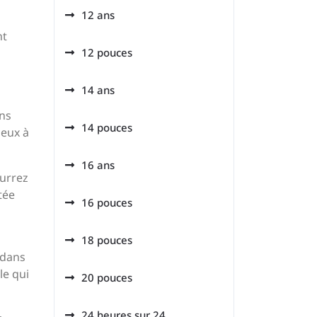
12 ans
nt
12 pouces
14 ans
ins
14 pouces
ieux à
16 ans
ourrez
tée
16 pouces
18 pouces
 dans
le qui
20 pouces
24 heures sur 24