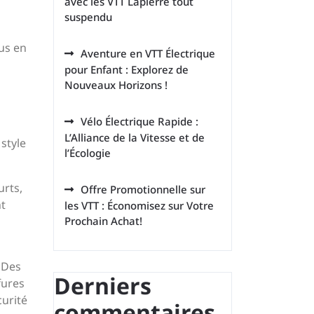
avec les VTT Lapierre tout
suspendu
lus en
Aventure en VTT Électrique
pour Enfant : Explorez de
Nouveaux Horizons !
Vélo Électrique Rapide :
L’Alliance de la Vitesse et de
style
l’Écologie
urts,
Offre Promotionnelle sur
nt
les VTT : Économisez sur Votre
Prochain Achat!
 Des
Derniers
fures
curité
commentaires