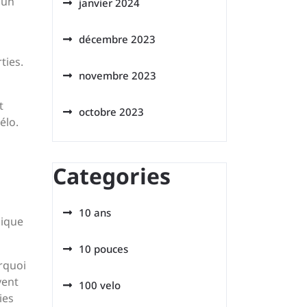
 un
janvier 2024
décembre 2023
ties.
novembre 2023
t
octobre 2023
élo.
Categories
10 ans
nique
10 pouces
rquoi
vent
100 velo
ies