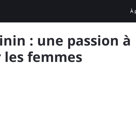
À 
inin : une passion à
r les femmes