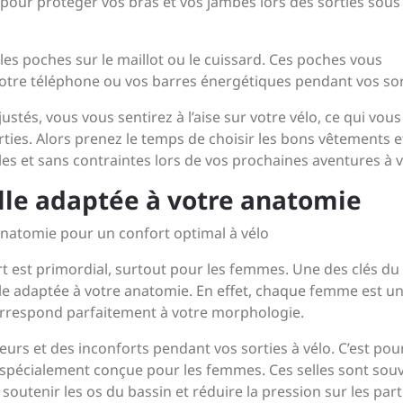
 pour protéger vos bras et vos jambes lors des sorties sous
 les poches sur le maillot ou le cuissard. Ces poches vous
votre téléphone ou vos barres énergétiques pendant vos sor
stés, vous vous sentirez à l’aise sur votre vélo, ce qui vous
ties. Alors prenez le temps de choisir les bons vêtements e
s et sans contraintes lors de vos prochaines aventures à v
lle adaptée à votre anatomie
anatomie pour un confort optimal à vélo
fort est primordial, surtout pour les femmes. Une des clés du
elle adaptée à votre anatomie. En effet, chaque femme est u
 correspond parfaitement à votre morphologie.
urs et des inconforts pendant vos sorties à vélo. C’est pou
e spécialement conçue pour les femmes. Ces selles sont sou
soutenir les os du bassin et réduire la pression sur les part