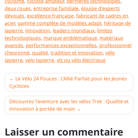
cyclisme
,
cycliste amateur
,
dernières technologies
,
deux roues
,
entreprise familiale
,
équipe d'experts
dévoués
,
excellence française
,
fabricant de cadres en
acier
,
gamme complète de modèles adapt
,
héritage de
lapierre
,
innovation
,
leaders mondiaux
,
limites
technologiques
,
marque emblématique
,
matériaux
avancés
,
performances exceptionnelles
,
professionnel
chevronné
,
qualité
,
tradition et innovation
,
vélo
lapierre
,
velo lapierre
,
vtt ou vélo électrique
Navigation
Le Vélo 24 Pouces : L’Allié Parfait pour les Jeunes
Cyclistes
de
l’article
Découvrez l’aventure avec les vélos Trek : Qualité et
innovation à portée de main
Laisser un commentaire