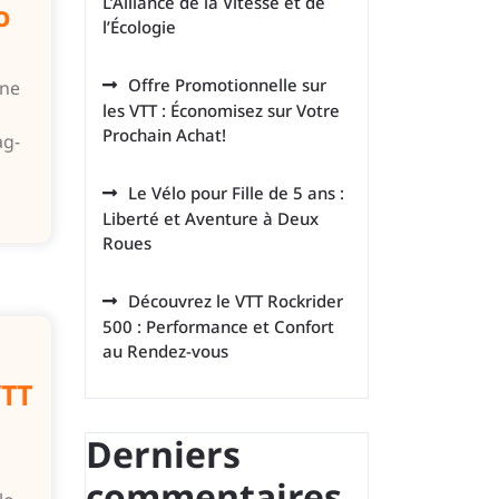
L’Alliance de la Vitesse et de
o
l’Écologie
Offre Promotionnelle sur
Une
les VTT : Économisez sur Votre
Prochain Achat!
ag-
Le Vélo pour Fille de 5 ans :
Liberté et Aventure à Deux
Roues
Découvrez le VTT Rockrider
500 : Performance et Confort
au Rendez-vous
VTT
Derniers
commentaires