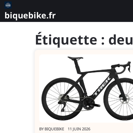
Skip
to
biquebike.fr
content
Étiquette :
deu
BY
BIQUEBIKE
11 JUIN 2026