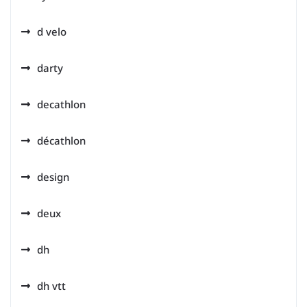
d velo
darty
decathlon
décathlon
design
deux
dh
dh vtt