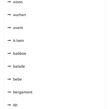
assos
auchan
avant
b twin
babboe
balade
bebe
bergamont
bh