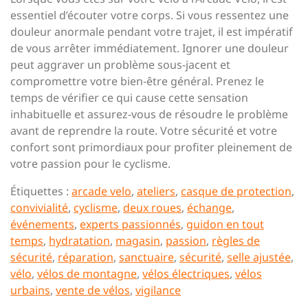
essentiel d’écouter votre corps. Si vous ressentez une
douleur anormale pendant votre trajet, il est impératif
de vous arrêter immédiatement. Ignorer une douleur
peut aggraver un problème sous-jacent et
compromettre votre bien-être général. Prenez le
temps de vérifier ce qui cause cette sensation
inhabituelle et assurez-vous de résoudre le problème
avant de reprendre la route. Votre sécurité et votre
confort sont primordiaux pour profiter pleinement de
votre passion pour le cyclisme.
Étiquettes :
arcade velo
,
ateliers
,
casque de protection
,
convivialité
,
cyclisme
,
deux roues
,
échange
,
événements
,
experts passionnés
,
guidon en tout
temps
,
hydratation
,
magasin
,
passion
,
règles de
sécurité
,
réparation
,
sanctuaire
,
sécurité
,
selle ajustée
,
vélo
,
vélos de montagne
,
vélos électriques
,
vélos
urbains
,
vente de vélos
,
vigilance