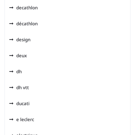
decathlon
décathlon
design
deux
dh
dh vtt
ducati
e leclerc