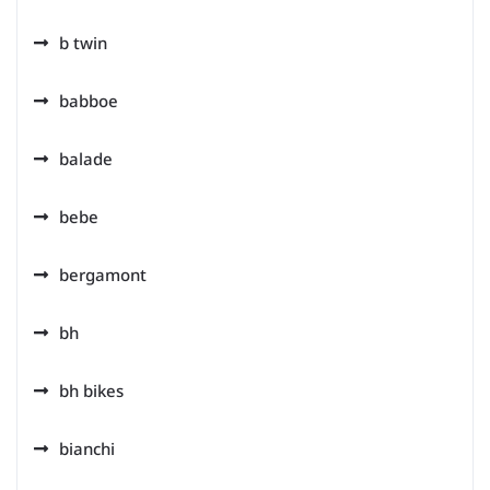
b twin
babboe
balade
bebe
bergamont
bh
bh bikes
bianchi