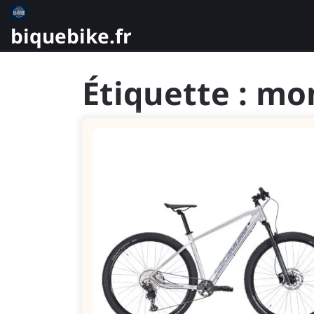
Skip
to
biquebike.fr
content
Étiquette :
mom