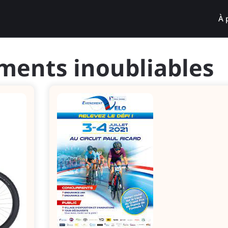
À 
ents inoubliables