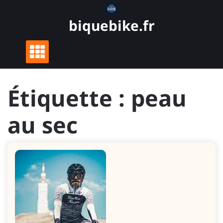
Skip
to
biquebike.fr
content
Étiquette :
peau
au sec