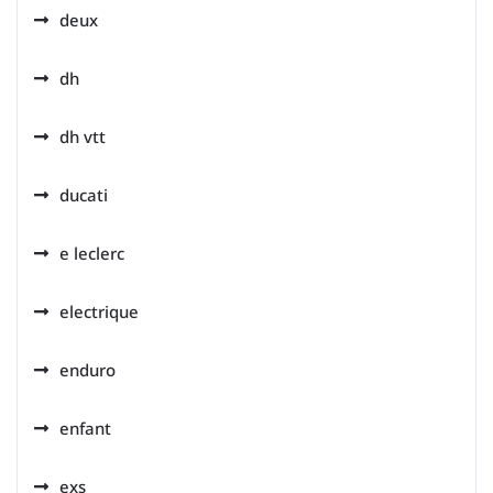
deux
dh
dh vtt
ducati
e leclerc
electrique
enduro
enfant
exs