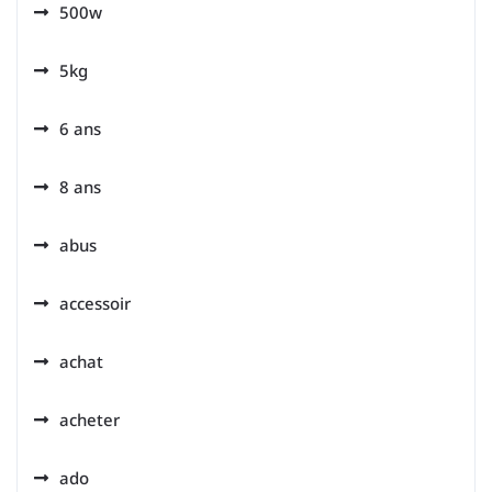
500w
5kg
6 ans
8 ans
abus
accessoir
achat
acheter
ado