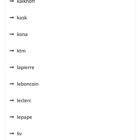
kalkhoff
kask
kona
ktm
lapierre
leboncoin
leclerc
lepape
liv