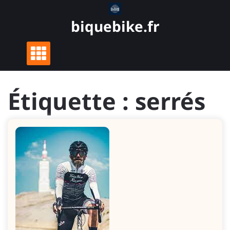
Skip
to
biquebike.fr
content
Étiquette :
serrés