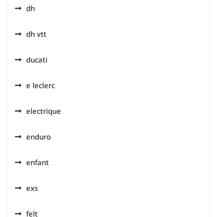
dh
dh vtt
ducati
e leclerc
electrique
enduro
enfant
exs
felt