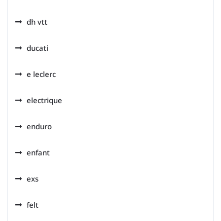
dh vtt
ducati
e leclerc
electrique
enduro
enfant
exs
felt