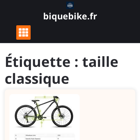
Skip
to
biquebike.fr
content
Étiquette :
taille
classique