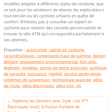
modèles adaptés à différents styles de conduite, que
ce soit pour les amateurs de vitesse, les explorateurs
tout-terrain ou les cyclistes urbains en quête de
confort. N’hésitez pas à consulter un expert en
cyclisme pour obtenir des conseils personnalisés et
trouver le vélo KTM qui correspondra parfaitement à
vos attentes.
Étiquettes :
autonomie
,
cadres en carbone
,
caractéristiques
,
composants haut de gamme
,
design
élégant
,
engagement environnemental
,
ktm velo
,
légèreté
,
modèles
,
points de vente autorisés
,
politique
de garantie
,
puissance
,
rigidité
,
service après-vente
,
systèmes de suspension
,
technologie avancée
,
vélos
de route
,
vélos électriques
,
vélos ktm
,
vtt
Navigation
Explorez les Sentiers avec Style : Les VTT
Électriques Scott, la Fusion Parfaite de
de