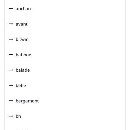
auchan
avant
b twin
babboe
balade
bebe
bergamont
bh